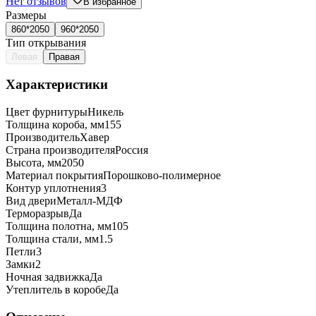
Нет отзывов
В избранное
Размеры
860*2050
960*2050
Тип открывания
Левая
Правая
Характеристики
Цвет фурнитуры
Никель
Толщина короба, мм
155
Производитель
Хавер
Страна производителя
Россия
Высота, мм
2050
Материал покрытия
Порошково-полимерное
Контур уплотнения
3
Вид двери
Металл-МДФ
Терморазрыв
Да
Толщина полотна, мм
105
Толщина стали, мм
1.5
Петли
3
Замки
2
Ночная задвижка
Да
Утеплитель в коробе
Да