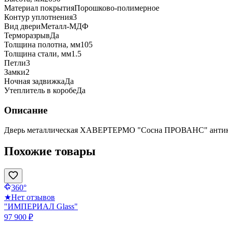
Материал покрытия
Порошково-полимерное
Контур уплотнения
3
Вид двери
Металл-МДФ
Терморазрыв
Да
Толщина полотна, мм
105
Толщина стали, мм
1.5
Петли
3
Замки
2
Ночная задвижка
Да
Утеплитель в коробе
Да
Описание
Дверь металлическая ХАВЕРТЕРМО "Сосна ПРОВАНС" антик
Похожие товары
360°
★
Нет отзывов
"ИМПЕРИАЛ Glass"
97 900 ₽