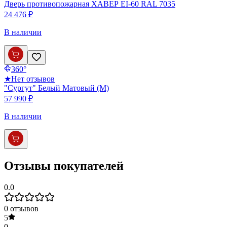
Дверь противопожарная ХАВЕР EI-60 RAL 7035
24 476 ₽
В наличии
360°
★
Нет отзывов
"Сургут" Белый Матовый (М)
57 990 ₽
В наличии
Отзывы покупателей
0.0
0
отзывов
5
0