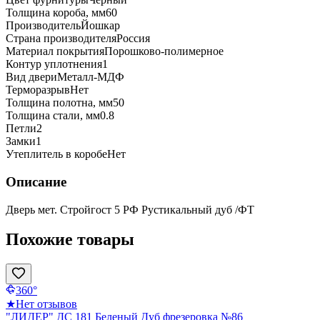
Толщина короба, мм
60
Производитель
Йошкар
Страна производителя
Россия
Материал покрытия
Порошково-полимерное
Контур уплотнения
1
Вид двери
Металл-МДФ
Терморазрыв
Нет
Толщина полотна, мм
50
Толщина стали, мм
0.8
Петли
2
Замки
1
Утеплитель в коробе
Нет
Описание
Дверь мет. Стройгост 5 РФ Рустикальный дуб /ФТ
Похожие товары
360°
★
Нет отзывов
"ЛИДЕР" ДС 181 Беленый Дуб фрезеровка №86