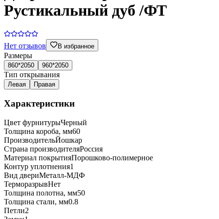
Рустикальный дуб /ФТ
Нет отзывов
В избранное
Размеры
860*2050
960*2050
Тип открывания
Левая
Правая
Характеристики
Цвет фурнитуры
Черный
Толщина короба, мм
60
Производитель
Йошкар
Страна производителя
Россия
Материал покрытия
Порошково-полимерное
Контур уплотнения
1
Вид двери
Металл-МДФ
Терморазрыв
Нет
Толщина полотна, мм
50
Толщина стали, мм
0.8
Петли
2